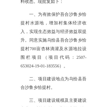
提村
700亩杏林滴灌及水源地拉设
围栏项目
（项目代码
：
2507-
653024-19-01-183556）。
二、项目
建设地点为
乌恰县
吾
合沙鲁乡恰提
村
。
三、项目建设规模及主要建设
内容：对恰提村
700亩经济林铺设
节水灌溉管道；水源地拉设围栏及
配套设施。
四、项目
总投资及资金来源：
项目总投资
170.477627
万元，资金
来源为村集体经济（夏特水电站移