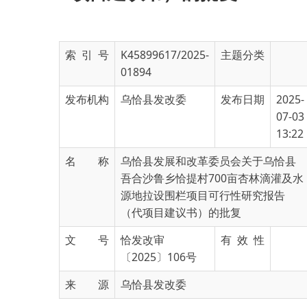
索 引 号
K45899617/2025-
主题分类
01894
发布机构
乌恰县发改委
发布日期
2025-
07-03
13:22
名 称
乌恰县发展和改革委员会关于乌恰县
吾合沙鲁乡恰提村700亩杏林滴灌及水
源地拉设围栏项目可行性研究报告
（代项目建议书）的批复
文 号
恰发改审
有 效 性
〔2025〕106号
来 源
乌恰县发改委
乌恰县吾合沙鲁乡人民政府：
你
乡报来《关于申请对乌恰县