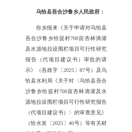
吾合沙鲁乡恰提村
700亩杏林滴灌
及水源地拉设围栏项目可行性研究
报告（代项目建议书）审批的请
示》
（
吾政字〔
20
25
〕
87
号
）及乌
恰县水利局《关于对〈
乌恰县吾合
沙鲁乡恰提村
700亩杏林滴灌及水
源地拉设围栏项目
可行性研究报告
（代项目建议书）〉的审查意见》
（恰水发〔
2025〕40号）等有关材
料收悉。现批复如下：
一、为有效保护吾合沙鲁乡恰
提村水源地，增加村集体经济收
入，实现生态效益与经济效益双提
升。同意实施
乌恰县吾合沙鲁乡恰