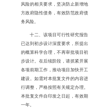
2025年7月1日
主办：新疆乌恰县人民政府办公室
承办：新疆乌恰县政务服务和
政府网站标识码：6530240001
新公网安备65302402000101号
地 址：新疆克州乌恰县光明路1号
联系电话：0908-4621030
法