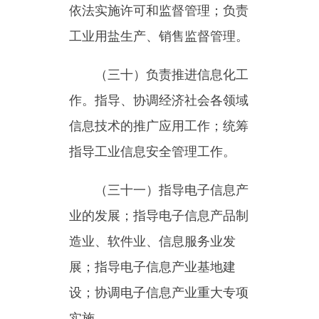
责，组织开展本行业领域安全生
产宣传教育、日常监督检查工
作。
（三十四）完成
乌
恰县委、
乌恰县人民政府交办的其他任
务。
主办：新疆乌恰县人民政府办公室
承办：新疆乌恰县政务服务和
政府网站标识码：6530240001
新公网安备65302402000101号
地 址：新疆克州乌恰县光明路1号
联系电话：0908-4621030
法