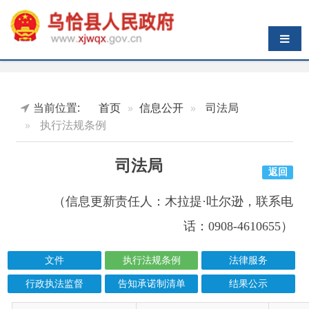
导航切换
当前位置:
首页
信息公开
司法局
执行法规条例
司法局
返回
（信息更新责任人：
木拉提·吐尔逊
，联系电
话：0908-4610655）
文件
执行法规条例
法律服务
行政执法监督
告知承诺制清单
结果公示
索引号
信息标题
文 号
成文日期
wqxrmzf00/2026-00188
中华人民共和国增值税法实施条例
2026-04-16