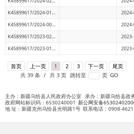
K45899617/2023-02313
司法部、人力资源社会保障部、医疗保障局负
2023-10-10
K45899617/2023-01319
司法部有关负责人就《中华人民共和国社区矫
2023-07-05
首页
上一页
1
2
3
下一页
尾页
共 39 条
/
共 3 页
跳转至
页
GO
主办：新疆乌恰县人民政府办公室
承办：新疆乌恰县政务服务和
政府网站标识码：6530240001
新公网安备65302402000101号
地 址：新疆克州乌恰县光明路1号
联系电话：0908-4621030
法