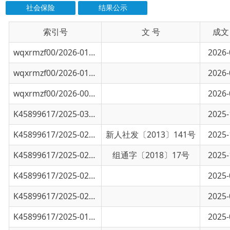
索引号
信息标题
文 号
成文日期
wqxrmzf00/2026-01116
2026年乌恰县招募“三支一扶”高校毕业生面.
2026-08-03
wqxrmzf00/2026-01059
2026年乌恰县高校毕业生“三支一扶”计划招.
2026-07-24
wqxrmzf00/2026-00274
2026年克州事业单位面向高校毕业生人才引进
2026-04-18
K45899617/2025-03182
2025年秋季克州事业单位面向高校毕业生引才
2025-12-09
K45899617/2025-02782
新疆维吾尔自治区企事业单位2025年秋季面向
新人社发〔2013〕141号
2025-10-20
K45899617/2025-02780
新疆维吾尔自治区和新疆生产建设兵团2026年
组通字〔2018〕17号
2025-10-20
K45899617/2025-02779
关于2025年度克州州直机关公开遴选公务员、
2025-09-29
K45899617/2025-02430
新疆维吾尔自治区2025年下半年面向社会公开
2025-09-05
K45899617/2025-01881
新疆维吾尔自治区2025年度面向社会公开考试
2025-07-11
2025年克州高校毕业生“三支一扶”计划招募.
2025-07-07
K45899617/2025-01762
新疆维吾尔自治区2025年度面向社会公开考试
2024-06-30
K45899617/2025-01654
2025年克州事业单位面向高校引进人才拟聘用
2025-06-23