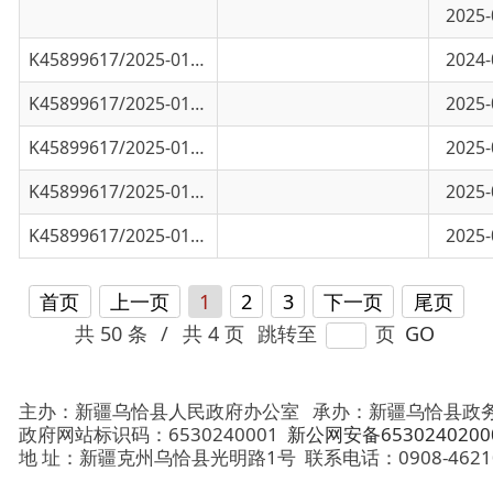
K45899617/2025-01653
新疆维吾尔自治区2025年度面向社会公开考试
2025-06-24
K45899617/2025-01652
新疆维吾尔自治区2025年上半年面向社会公开
2025-06-20
K45899617/2025-01624
新疆维吾尔自治区面向社会公开考试录用公务
2025-06-18
首页
上一页
1
2
3
下一页
尾页
共 50 条
/
共 4 页
跳转至
页
GO
主办：新疆乌恰县人民政府办公室
承办：新疆乌恰县政务服务和
政府网站标识码：6530240001
新公网安备65302402000101号
地 址：新疆克州乌恰县光明路1号
联系电话：0908-4621030
法