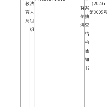
知
房
书
配
套
设
施
建
设
工
程
主办：新疆乌恰县人民政府办公室
承办：新疆乌恰县政务服务和
政府网站标识码：6530240001
新公网安备65302402000101号
地 址：新疆克州乌恰县光明路1号
联系电话：0908-4621030
法