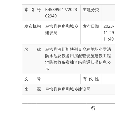
02949
发布机构
乌恰县住房和城乡
发布日期
2023-
建设局
11-29
11:49
名 称
乌恰县波斯坦铁列克乡种羊场小学消
防水池及设备用房配套设施建设工程
消防验收备案抽查结构通知书信息公
示
文 号
有 效 性
来 源
乌恰县住房和城乡建设局
行
政
行
行
许
政
政
法
可
许
许
相
相
定
行政许可