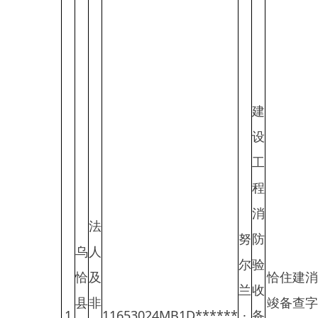
设
乡
工
种
程
羊
消
法
场
努
防
乌
人
小
尔
验
恰
及
恰住建消
学
兰
收
县
非
竣备查字
认
消
1
11653024MB1D******
·
备
2
教
法
（2023）
可
防
努
案
育
人
第0005号
水
尔
抽
局
组
池
洪
查
织
及
结
设
构
备
通
用