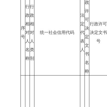
序
决
可
可
对
对
统一社会信用代码
代
决定文书
号
定
类
内
人
人
表
号
文
别
容
名
类
人
书
称
别
名
称
乌
恰
县
波
斯
坦
铁
列
建
克