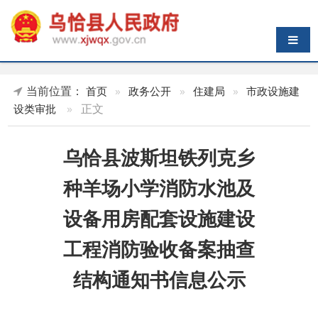
导航切换
当前位置：
首页
»
政务公开
»
住建局
»
市政设施建
»
正文
设类审批
乌恰县波斯坦铁列克乡
种羊场小学消防水池及
设备用房配套设施建设
工程消防验收备案抽查
结构通知书信息公示
索 引 号
K45899617/2023-
主题分类