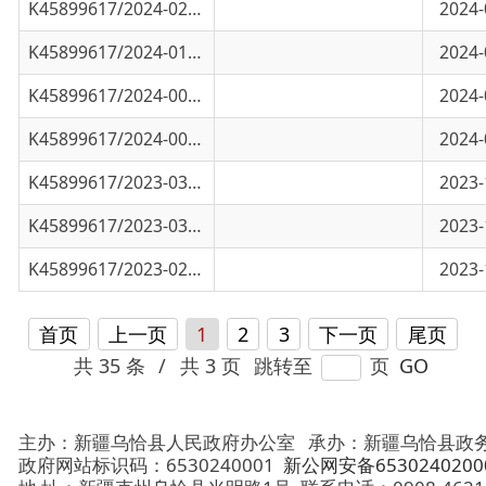
K45899617/2024-00182
民爆物品储存库、第四幼儿园、黑孜苇乡中学
2024-01-19
K45899617/2023-03096
乌恰县波斯坦南加油加气站建设项目、乌恰县
2023-12-21
K45899617/2023-03023
伊尔克什坦口岸进境水果指定监管场地项目建
2023-12-07
K45899617/2023-02949
乌恰县波斯坦铁列克乡种羊场小学消防水池及
2023-11-29
首页
上一页
1
2
3
下一页
尾页
共 35 条
/
共 3 页
跳转至
页
GO
主办：新疆乌恰县人民政府办公室
承办：新疆乌恰县政务服务和
政府网站标识码：6530240001
新公网安备65302402000101号
地 址：新疆克州乌恰县光明路1号
联系电话：0908-4621030
法