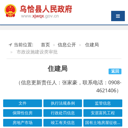
导航切换
当前位置:
首页
信息公开
住建局
市政设施建设类审批
住建局
返回
（信息更新责任人：张家豪，联系电话：0908-
4621406）
文件
执行法规条例
监管信息
保障性住房
行政处罚信息
安居富民工程
房地产市场
竣工有关信息
国有土地房屋征收与补偿
农村危房改造
城市综合执法
水、暖、气服务
城市园林绿化管理
市政设施建设类审批
结果公示