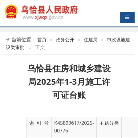
导航切换
当前位置：
首页
»
政务公开
»
住建局
»
市政设施建
»
正文
设类审批
乌恰县住房和城乡建设
局2025年1-3月施工许
可证台账
索 引 号
K45899617/2025-
主题分类
00776
发布机构
乌恰县住房和城乡
发布日期
2025-
建设局
04-09