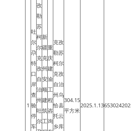
柯
新
尔
克孜
尔
疆
重
尕
勒苏
克
克
庆
特
柯尔
孜
州
建
口
克孜
自
安
渝
岸
自治
治
顺
工
查
州乌
州
建
程
304.15
1
验
恰县
2025.1.13
653024202501***
吐
筑
咨
平方米
停
托云
尔
工
询
车
乡库
尕
程
有
场
瓦特
特
有
限
建
村、
口
限
公
设
托云
岸
公
司
项
村
管
司
目