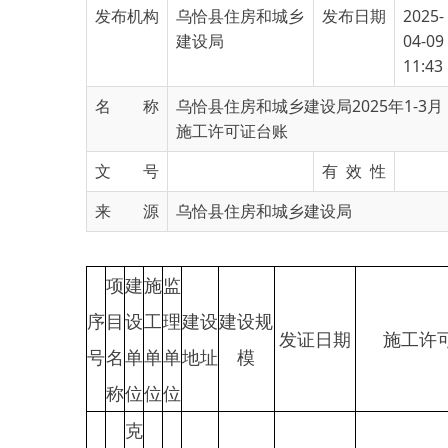
11:43
名 称
乌恰县住房和城乡建设局2025年1-3月
施工许可证台账
文 号
有 效 性
来 源
乌恰县住房和城乡建设局
项
建
施
监
序
目
设
工
理
建设
建设规
发证日期
施工许可证编
号
名
单
单
单
地址
模
称
位
位
位
克
孜
勒
苏
吐