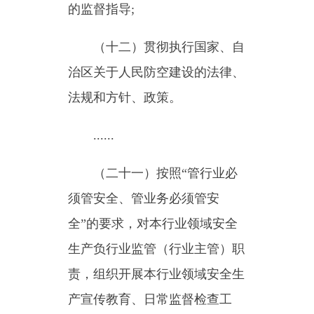
全”的要求，对本行业领域安全
生产负行业监管（行业主管）职
责，组织开展本行业领域安全生
产宣传教育、
日常
监督检查工
作。
（二十
二
）承办
乌恰县
委、
县
人民政府交办的其他
任务
。
乌恰县住房和城乡建设局
2019年3月9日
主办：新疆乌恰县人民政府办公室
承办：新疆乌恰县政务服务和
政府网站标识码：6530240001
新公网安备65302402000101号
地 址：新疆克州乌恰县光明路1号
联系电话：0908-4621030
法