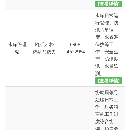
度、水资源
水库管理
如斯太木·
0908-
保护等工
站
依斯马依力
4622954
作；安全生
产，防汛度
汛，水量监
测。
[查看详情]
协助局领导
处理日常工
作，对各科
室的工作进
度综合协
调；负责会
0908-
议的组织和
办公室
董振华
4622954
机关内部规
章制度的建
设；负责文
秘、档案、
保密、信访
工...