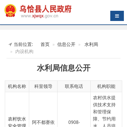
导航切换
当前位置:
首页
信息公开
水利局
内设机构
水利局信息公开
机构名称
科室领导
联系电话
机构职能
农村供水提
供技术支持
和管理保
农村饮水
障、节约用
阿不都赛依
0908-
安全管理
水、人员培
提·吐尔逊
4622954
站
训、水质检
测、供水年