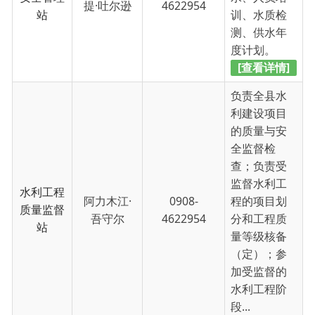
度计划。
[查看详情]
负责全县水
利建设项目
的质量与安
全监督检
查；负责受
监督水利工
水利工程
阿力木江·
0908-
程的项目划
质量监督
吾守尔
4622954
分和工程质
站
量等级核备
（定）；参
加受监督的
水利工程阶
段...
[查看详情]
水库日常运
行管理、防
汛抗旱调