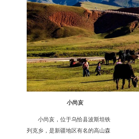
贝壳山，位于乌恰县境内，在
这里，数以亿计的贝壳同含有盐碱
的泥沙凝结在一起，层层叠叠，千
姿百态，嵌满山体裸露的岩石。贝
壳的轮廓、纹路清晰可辨，层层贝
壳固化为岩，冷凝为山。曾经的沧
海不在，更迭的岁月就此沉寂。从
山脚往上攀登，随处可见山上的岩
石上面都嵌满贝壳，在那里，你可
以真切地感受一次海陆的变迁。
（注：需办理边境通行证）