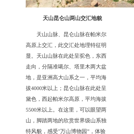
树干周长
9.1
米，最长树龄在
1200
年
以上。景区有奇树观赏休闲区，可
以体验到浓厚的柯尔克孜族民族风
情，感受到生而不死一千年、死而
不倒一千年、倒而不朽一千年的胡
杨精神，有官兵守塞营房遗址和古
丝绸之路驿站遗址，有古海遗址贝
壳山。（注：需办理边境通行证）