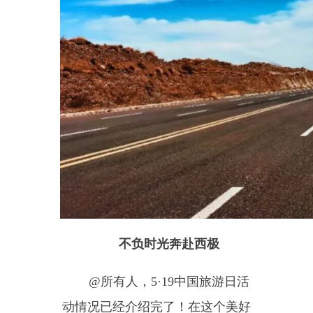
玉其塔什草原
玉其塔什柯语意为
“三个石
头”，草原风景区位于乌恰县城西
约
200
千米，面积约
20
平方千米，
海拔
3000-5000
米以上，其特点是山
低坡缓地形开阔，清泉密布，河水
潺潺，草地如茵，一望无际，是牧
区的宝地，也是每年民族集合的主
会场，更是旅游圣地，它以其特有
的田园诗歌般的草原风光，被载入
《中国名胜古迹大观》一书中。
（注：需办理边境通行证）