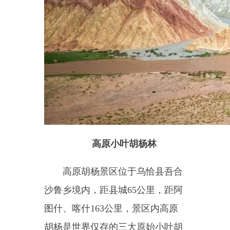
袤无垠的草坪，郁郁葱葱的树林，
碧波浩渺的湖水、千姿百态的戈壁
山石，令人陶醉的地貌构成了特色
迥异的生态系统；垂钓、露营、烧
烤等资源也成为周边城市人群追求
的一大特色。