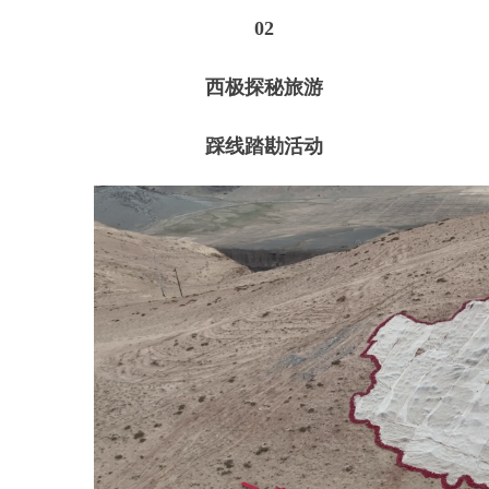
地点：乌恰县两山交汇点、西
极时光塔、西极村、伊尔克什坦口
岸、国门等
活动时间：
5
月
20
日
10:00
—
18:00
乌恰县两山交汇点：距离新疆
乌恰县城
82
公里，天山、昆仑山两
大山系在帕米尔高原上交汇，天山
山脉在此处呈驼色，昆仑山山脉呈
黛色。眼望两山，色彩斑斓，风景
如画。