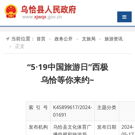
导航切换
当前位置：
首页
»
政务公开
»
文旅局
»
旅游资讯
»
正文
“5·19中国旅游日”西极
乌恰等你来约~
索 引 号
K45899617/2024-
主题分类
01691
发布机构
乌恰县文化体育广
发布日期
2024-
播电视和旅游局
05-17
20:07