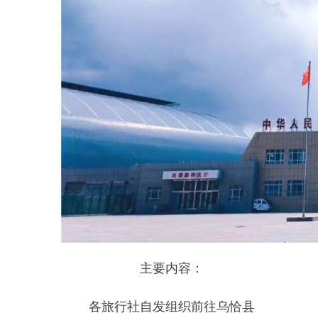
不负时光
奔赴西极
@
所有人，
5
·
19
中国旅游日活
动情况已经介绍完了！在这个美好
的节日里，还要看看乌恰美景吧！