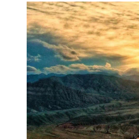
地点：乌恰县
西极时光塔（西
极塔）
活动时间：
5
月
19
日
12:00-
13:00