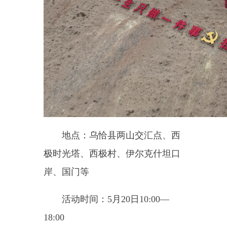
乌恰县西极村：斯木哈纳村
——帕米尔高原上的一颗明珠，它
坐落于新疆乌恰县吉根乡，是我国
最西部的边陲小村。
伊尔克什坦口岸：伊尔克什坦
口岸位于乌恰县城西侧，是我国最
西部的口岸。距吉尔吉斯斯坦奥什
市只有
200
多公里，西进可达乌兹
别克斯坦安集延等“一带一路”重点
物流枢纽节点，属国家一类口岸，
系中吉乌公铁联运的重要通道。