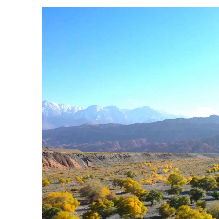
相约西极乌恰
共同绘就美好生活
~
我在乌恰等你！！！
联系人：高主任，
15709080529
主办：新疆乌恰县人民政府办公室
承办：新疆乌恰县政务服务和
政府网站标识码：6530240001
新公网安备65302402000101号
地 址：新疆克州乌恰县光明路1号
联系电话：0908-4621030
法