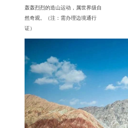
狮驼岭水上乐园景区
狮驼岭水上乐园景区地位于乌
恰县南部的膘尔托阔依乡萨孜村，
目前场地里有网红打卡点、阳光沙
滩、星空房、小木屋、游船、农家
乐等。水库附近有连绵的雪山，广