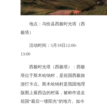
西极时光塔（西极塔）：西极
塔位于斯木哈纳村，是祖国西极旅
游打卡点。斯木哈纳村是我国地理
版图上最西边的村落，被称作送走
祖国
“最后一缕阳光”的地方。如今
西极塔周边的基础配套设施日趋完
善。长达
584.1
米的栈道如一条巨龙
蜿蜒盘旋，为游客提供了近距离感
受西极塔魅力的便捷通道；
1696
平
方米的硬化路面坚实平整，确保了
游客的安全通行；
242.08
平方米的
观景平台与
128
平方米的休憩平
台，更是为游客提供了绝佳的观景