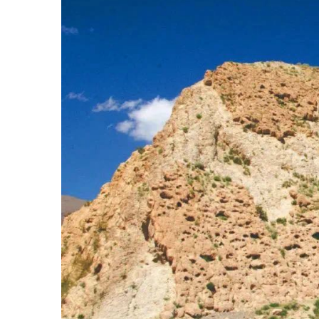
高原小叶胡杨林
高原胡杨景区位于乌恰县吾合
沙鲁乡境内，距县城
65
公里，距阿
图什、喀什
163
公里，景区内高原
胡杨是世界仅存的三大原始小叶胡
杨之一，被誉为“活着的化石树”，
属于珍惜濒危野生物种，被列为二
级保护植物。生长区域长
17
千米，
宽
0.5
一
1
千米，最大的树高
30
米、