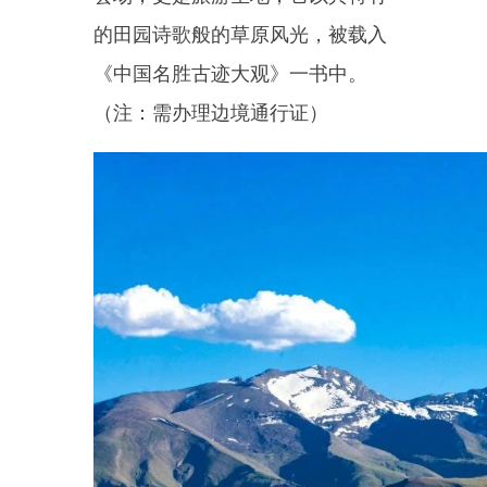
古海遗址贝壳山