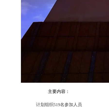
在西极时光塔地标位置
摆出
“
519
”字样方阵
合唱《我和我的祖国》