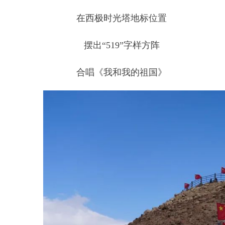
可在乌恰县融媒体中心抖音官
方号
乌恰零距离视频号
线上观看同步直播
02
西极探秘旅游
踩线踏勘活动