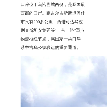
主要内容：
各旅行社自发组织前往乌恰县
进行
“追光逐影密探游”踩线考
察