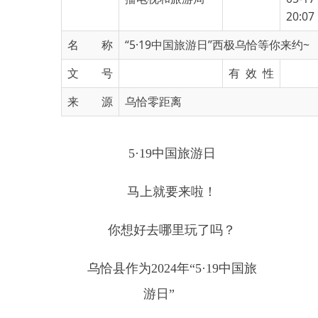
名 称
“5·19中国旅游日”西极乌恰等你来约~
文 号
有 效 性
来 源
乌恰零距离
5
·
19
中国旅游日
马上就要来啦！
你想好去哪里玩了吗？
乌恰县作为
2024
年“
5
·
19
中国旅
游日”
克州分会场
启动仪式将在西极时光塔景区
举办