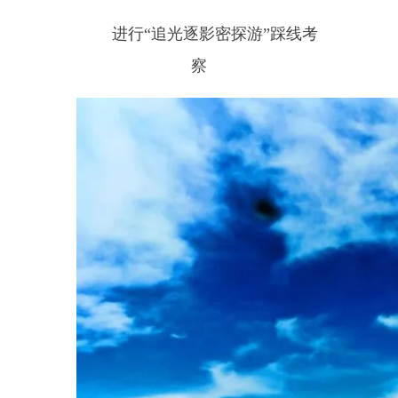
（不然得有多遗憾）
热情好客的小编推荐
活动周边景区景点
玉其塔什草原、小尚亥草原
古海遗址贝壳山、两山交汇
高原小叶胡杨林、狮驼岭水上
乐园景区等地
是夏季好去处
你们也可以去看看
领略别样的西极之美