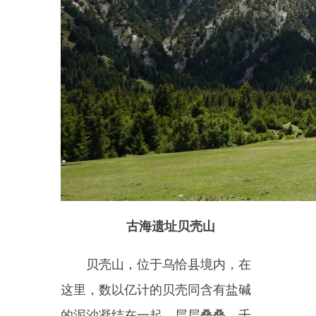
天山昆仑山两山交汇地貌
天山山脉、昆仑山脉在帕米尔
高原上交汇，此交汇处地理特征明
显。天山山脉在此处呈驼色，东西
走向，分隔准噶尔、塔里木两大盆
地，是亚洲高大山系之一，平均海
拔
4000
米以上；昆仑山脉在此处呈
黛色，西起帕米尔高原，平均海拔
5500
米以上。在这里，可以眼望两
山，脚踏两地的欣赏世界级山系独
特风貌，感受
"
万山博物园”，体验
轰轰烈烈的造山运动，属世界级自