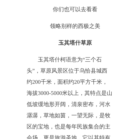
小尚亥
小尚亥，位于乌恰县波斯坦铁
列克乡，是新疆地区有名的高山森
林景区，景区之中多是崎岖的山
地，山体上沟壑纵横，景色奇险多
姿。山体上、沟壑中遍布各式绿色
植被，山脚下流淌着潺潺溪流，滋
润着群山，孕育着绿色，是避暑休
闲度假的优选之地。