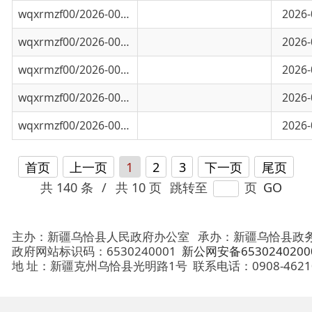
wqxrmzf00/2026-00554
关于2026年古尔邦节期间乌恰县各景区景点开
2026-05-26
wqxrmzf00/2026-00556
局地有大到暴雨 ！沙尘！速看本周天气预
2026-05-25
首页
上一页
1
2
3
下一页
尾页
共 140 条
/
共 10 页
跳转至
页
GO
主办：新疆乌恰县人民政府办公室
承办：新疆乌恰县政务服务和
政府网站标识码：6530240001
新公网安备65302402000101号
地 址：新疆克州乌恰县光明路1号
联系电话：0908-4621030
法