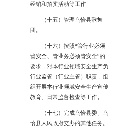
主办：新疆乌恰县人民政府办公室
承办：新疆乌恰县政务服务和
政府网站标识码：6530240001
新公网安备65302402000101号
地 址：新疆克州乌恰县光明路1号
联系电话：0908-4621030
法