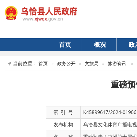
首页
概况
政府
当前位置：
»
正文
首页
»
政务公开
»
文旅局
»
旅游资讯
重磅预告！
索 引 号
K45899617/2024-01906
发布机构
乌恰县文化体育广播电视和旅游
名 称
重磅预告！克州第十届玛纳斯国
文 号