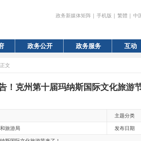
政务新媒体矩阵
|
手机版
|
繁體
|
中国政府网
|
新疆
政务公开
政务服务
互动
数据
克州第十届玛纳斯国际文化旅游节来了！
主题分类
局
发布日期
2024-07-01 19
际文化旅游节来了！
有 效 性