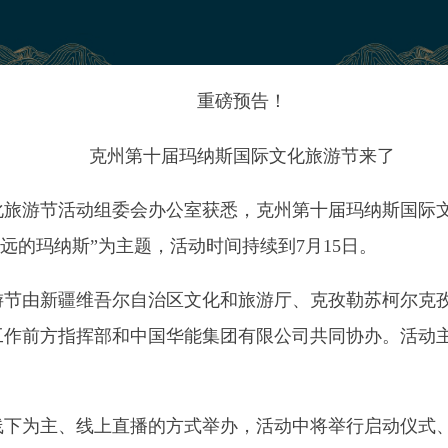
克州第十届玛纳斯国际文化旅游节来了
活动组委会办公室获悉，克州第十届玛纳斯国际文化旅游节将于
纳斯”为主题，活动时间持续到
7
月
15
日。
疆维吾尔自治区文化和旅游厅、克孜勒苏柯尔克孜自治州人民政
指挥部和中国华能集团有限公司共同协办。活动主会场设在阿图
、线上直播的方式举办，活动中将举行启动仪式、非遗项目及文
动、第二届青少年玛纳斯奇说唱大赛活动、《玛纳斯》歌舞剧演
此外，还承接举办商业表演“玛纳斯之夜”电音节等活动，供音乐
推介克州丰富的文化旅游资源，助推克州经济、社会、文化事业
文学研究所、新疆维吾尔自治区文化和旅游厅、援疆省份文化和