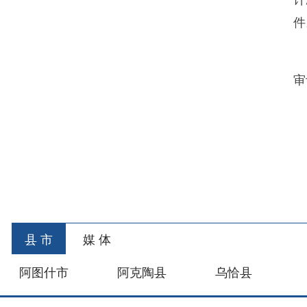
县 市
媒 体
阿图什市
阿克陶县
乌恰县
阿合
主办：新疆乌恰县人民政府办公室
承办：新疆乌恰县政
政府网站标识码：6530240001
新公网安备653024020
地 址：新疆克州乌恰县光明路1号
联系电话：0908-462