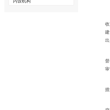
（一
收支的真
建设，保
出具的相
(二
督执行。
审计、调
(三
措施以及
（四
府委托向
正和处理
(五