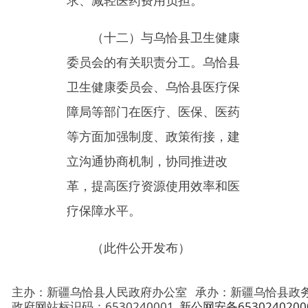
地 址：新疆克州乌恰县光明路1号
联系电话：0908-4621030
法