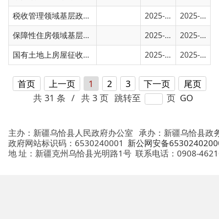
首页
上一页
1
2
3
下一页
尾页
共 31 条
/
共 3 页
跳转至
页
GO
主办：新疆乌恰县人民政府办公室
承办：新疆乌恰县政务服务和
政府网站标识码：6530240001
新公网安备65302402000101号
地 址：新疆克州乌恰县光明路1号
联系电话：0908-4621030
法