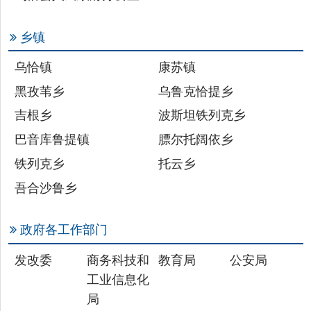
乌恰镇
康苏镇
黑孜苇乡
乌鲁克恰提乡
吉根乡
波斯坦铁列克乡
巴音库鲁提镇
膘尔托阔依乡
铁列克乡
托云乡
吾合沙鲁乡
政府各工作部门
发改委
商务科技和
教育局
公安局
工业信息化
局
民政局
财政局
司法局
人社局
自然资源局
住建局
交通局
水利局
农业农村局
文旅局
审计局
应急管理局