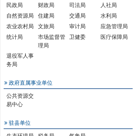
统计局
市场监督管
卫健委
医疗保障局
理局
退役军人事
务局
政府直属事业单位
公共资源交
易中心
驻县单位
生态环境局
税务局
气象局
主办：新疆乌恰县人民政府办公室
承办：新疆乌恰县政务服务和
政府网站标识码：6530240001
新公网安备65302402000101号
地 址：新疆克州乌恰县光明路1号
联系电话：0908-4621030
法