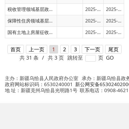
首页
上一页
1
2
3
下一页
尾页
共 31 条
/
共 3 页
跳转至
页
GO
主办：新疆乌恰县人民政府办公室
承办：新疆乌恰县政务服务和
政府网站标识码：6530240001
新公网安备65302402000101号
地 址：新疆克州乌恰县光明路1号
联系电话：0908-4621030
法