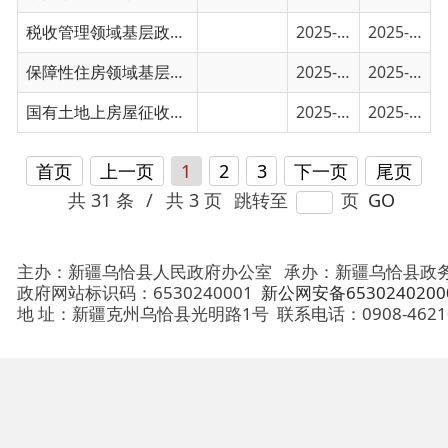
首页
上一页
1
2
3
下一页
尾页
共 31 条
/
共 3 页
跳转至
页
GO
主办：新疆乌恰县人民政府办公室
承办：新疆乌恰县政务服务和
政府网站标识码：6530240001
新公网安备65302402000101号
地 址：新疆克州乌恰县光明路1号
联系电话：0908-4621030
法