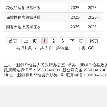
首页
上一页
1
2
3
下一页
尾页
共 31 条
/
共 3 页
跳转至
页
GO
主办：新疆乌恰县人民政府办公室
承办：新疆乌恰县政务服务和
政府网站标识码：6530240001
新公网安备65302402000101号
地 址：新疆克州乌恰县光明路1号
联系电话：0908-4621030
法