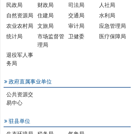
统计局
市场监督管
卫健委
医疗保障局
理局
退役军人事
务局
政府直属事业单位
公共资源交
易中心
驻县单位
生态环境局
税务局
气象局
主办：新疆乌恰县人民政府办公室
承办：新疆乌恰县政务服务和
政府网站标识码：6530240001
新公网安备65302402000101号
地 址：新疆克州乌恰县光明路1号
联系电话：0908-4621030
法