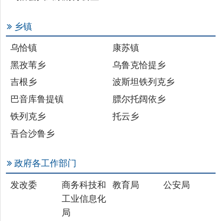
乌恰镇
康苏镇
黑孜苇乡
乌鲁克恰提乡
吉根乡
波斯坦铁列克乡
巴音库鲁提镇
膘尔托阔依乡
铁列克乡
托云乡
吾合沙鲁乡
政府各工作部门
发改委
商务科技和
教育局
公安局
工业信息化
局
民政局
财政局
司法局
人社局
自然资源局
住建局
交通局
水利局
农业农村局
文旅局
审计局
应急管理局