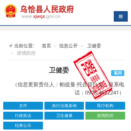
导航切换
当前位置:
首页
信息公开
卫健委
疫情防控
卫健委
返回
（信息更新责任人：帕提曼·托合提白克，联系电
话：0908-4622241）
文件
执行法规条例
医疗机构
行政执法
卫生健康
疫情防控
结果公示
索引号
信息标题
文 号
成文日期