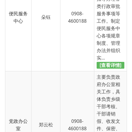
中心
4600188
工作。制定
便民服务中
心各项规章
制度、管理
办法并组织
实...
[查看详情]
主要负责政
府办公室相
关工作，具
体负责乡级
干部考核、
干部请销
党政办公
0908-
假、收发文
郑云松
室
4600188
件、保密、
政府会议纪
要、干部理
论学习、办
公用房管
理、...