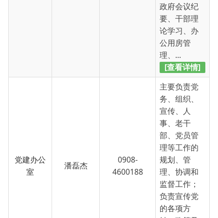
[查看详情]
主要负责党
务、组织、
宣传、人
事、老干
部、党员管
理等工作的
党建办公
0908-
规划、管
潘磊杰
室
4600188
理、协调和
监督工作；
负责宣传党
的各项方
针、政策及
精神文明...
[查看详情]
主要负责农
业、林业、
畜牧、草
原、水利、