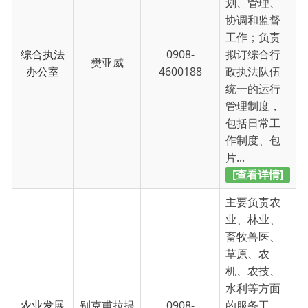
主要负责农
业、林业、
畜牧兽医、
草原、农
机、农技、
水利等方面
农业发展
别克甫拉提
0908-
的服务工
服务中心
·木合塔尔
4600188
作；协助乡
政府制定农
业、林业、
畜牧业等工
作的长远发
展规...
[查看详情]
主要负责文
化、宣传、
科技、体
育、广播电
视、旅游等
方面的服务
达那古丽·