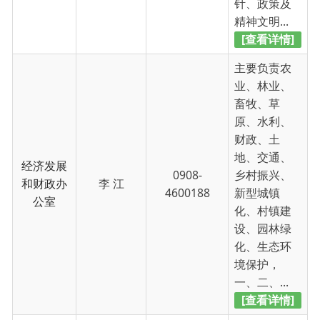
财政、土
地、交通、
经济发展
0908-
乡村振兴、
和财政办
李 江
4600188
新型城镇
公室
化、村镇建
设、园林绿
化、生态环
境保护，
一、二、...
[查看详情]
主要负责政
法、社会治
安综合治
理、统战、
民族宗教、
社会事务
信访、司
办公室
0908-
法、教育、
（退役军
樊亚威
4600188
科技、文
人服务
化、卫生健
站）