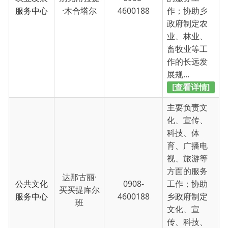
公共文化
0908-
工作；协助
买买提库尔
服务中心
4600188
乡政府制定
班
文化、宣
传、科技、
体育、广播
电视、旅游
等工...
[查看详情]
主要负责国
土资源、规
划建设、园
林绿化、环
村镇规划
境保护、交
建设发展
通等方面的
0908-
中心（生
苟毛海
服务工作；
4600188
态环境工
协助乡政府
作站）
制定国土资
源、规划建
设、园林绿
化、环境保...