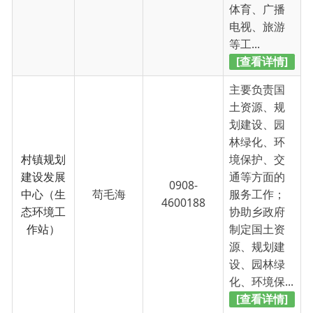
[查看详情]
主要负责社
会治安综合
治理、法治
建设、平安
创建、网格
综治和网
化管理、安
0908-
格化服务
樊亚威
全生产、人
4600188
中心
民武装等方
面的服务工
作；负责群
众信访、矛
盾纠纷调解...
[查看详情]
主办：新疆乌恰县人民政府办公室
承办：新疆乌恰县政务服务和
政府网站标识码：6530240001
新公网安备65302402000101号
地 址：新疆克州乌恰县光明路1号
联系电话：0908-4621030
法