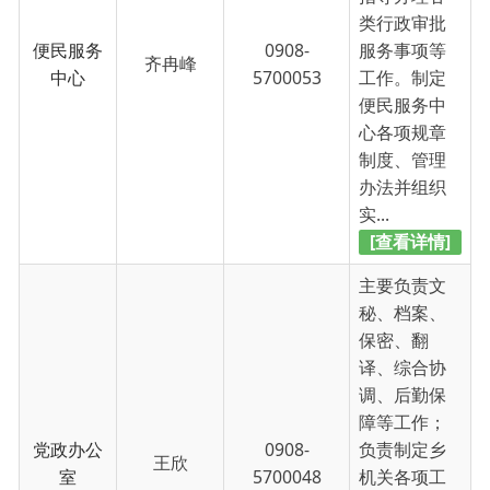
中心
5700053
工作。制定
便民服务中
心各项规章
制度、管理
办法并组织
实...
[查看详情]
主要负责文
秘、档案、
保密、翻
译、综合协
调、后勤保
障等工作；
党政办公
0908-
负责制定乡
王欣
室
5700048
机关各项工
作制度并监
督落实；负
责乡机关效
能建设及绩
效...