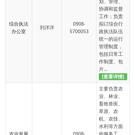
主要负责农
业、林业、
畜牧兽医、
草原、农
机、农技、
水利等方面
农业发展
0908-
的服务工
严飞
服务中心
5700048
作；协助乡
政府制定农
业、林业、
畜牧业等工
作的长远发
展规...
[查看详情]
主要负责文
化、宣传、
科技、体
育、广播电
视、旅游等
方面的服务
买买提库尔