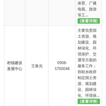
[查看详情]
主要负责社
会治安综合
治理、法治
建设、平安
创建、网格
综治和网
化管理、安
0908-
格化服务
齐冉峰
全生产、人
5700053
中心
民武装等方
面的服务工
作；负责群
众信访、矛
盾纠纷调解...
[查看详情]
主办：新疆乌恰县人民政府办公室
承办：新疆乌恰县政务服务和
政府网站标识码：6530240001
新公网安备65302402000101号
地 址：新疆克州乌恰县光明路1号
联系电话：0908-4621030
法