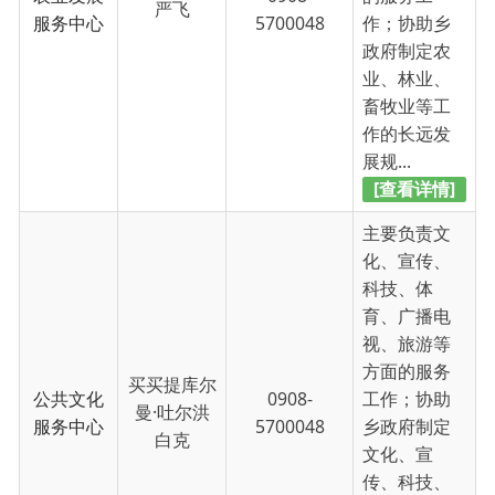
公共文化
0908-
工作；协助
曼·吐尔洪
服务中心
5700048
乡政府制定
白克
文化、宣
传、科技、
体育、广播
电视、旅游
等工...
[查看详情]
主要负责国
土资源、规
划建设、园
林绿化、环
境保护、交
通等方面的
村镇建设
0908-
王春光
服务工作；
发展中心
5700048
协助乡政府
制定国土资
源、规划建
设、园林绿
化、环境保...