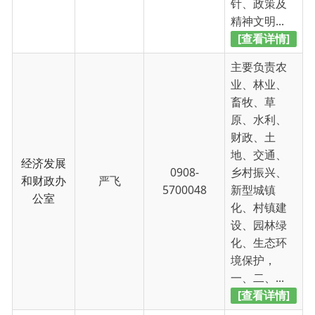
财政、土
地、交通、
经济发展
0908-
乡村振兴、
和财政办
严飞
5700048
新型城镇
公室
化、村镇建
设、园林绿
化、生态环
境保护，
一、二、...
[查看详情]
主要负责政
法、社会治
安综合治
理、边境管
理、统战、
社会事务
民族宗教、
办公室
0908-
信访、司
（退役军
齐冉峰
5700053
法、教育、
人服务
科技、文
站）