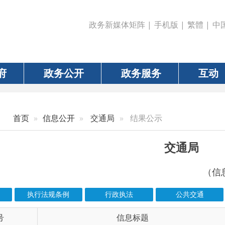
政务新媒体矩阵
|
手机版
|
繁體
|
中国政府网
|
新疆
政务公开
政务服务
互动
数据
信息公开
交通局
结果公示
交通局
（信息更新责任人：王
执行法规条例
行政执法
公共交通
重点项目建设
信息标题
文 
6-01020
乌恰县交通运输局关于依法注销超过180天未投...