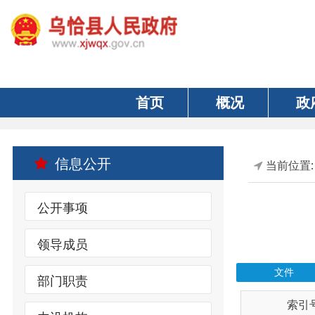
首页
概况
政府
信息公开
当前位置:
首页
公开事项
领导成员
文件
部门职责
索引号
内设机构
wqxrmzf00/202