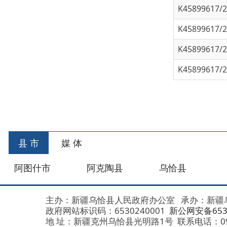
K45899617/202
县 市
媒 体
阿图什市
阿克陶县
乌恰县
阿合
主办：新疆乌恰县人民政府办公室
承办：新疆乌恰县政
政府网站标识码：6530240001
新公网安备653024020
地 址：新疆克州乌恰县光明路1号
联系电话：0908-462