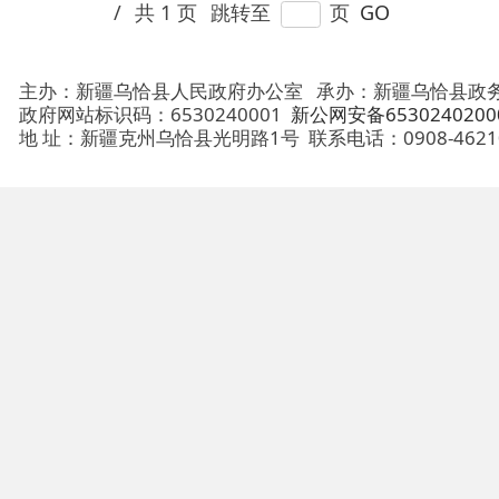
地 址：新疆克州乌恰县光明路1号
联系电话：0908-4621030
法