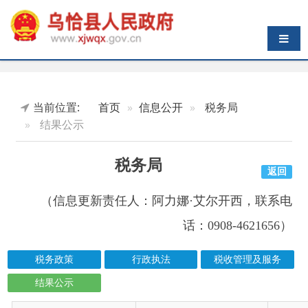
导航切换
当前位置:
首页
信息公开
税务局
结果公示
税务局
返回
（信息更新责任人：
阿力娜·艾尔开西
，联系电
话：0908-4621656）
税务政策
行政执法
税收管理及服务
结果公示
索引号
信息标题
文 号
成文日期
K45899617/2026-00577
乌恰县税务局2026年第一季度欠税公告
2026-03-31