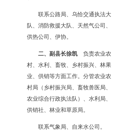
村、水利、畜牧、乡村振兴、林果
业、供销等方面工作。分管农业农
村局
（
乡村振兴局、畜牧兽医局、
农业综合行政执法队
）
、水利局、
供销社、
林业和草原局
。
联系气象局
、
自来水公司。
其他班子成员分工不变，
各副
县长依责
抓好分管领域
党风廉政、
意识形态、
安全生产等方面工
作。