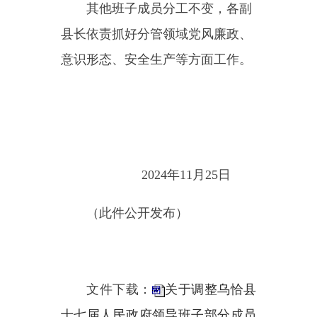
202
4
年
11
月
25
日
（此件公开发布）
文件下载：
关于调整乌恰县
十七届人民政府领导班子部分成员
工作分工的通知
主办：新疆乌恰县人民政府办公室
承办：新疆乌恰县政务服务和
政府网站标识码：6530240001
新公网安备65302402000101号
地 址：新疆克州乌恰县光明路1号
联系电话：0908-4621030
法