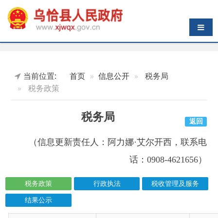
导航切换
当前位置:
首页
信息公开
税务局
税务政策
税务局
返回
（信息更新责任人：
阿力娜·艾尔开西
，联系电
话：0908-4621656）
税务政策
行政执法
税收管理及服务
结果公示
索引号
信息标题
文 号
成文日期
wqxswj000/2026-00001
中华人民共和国增值税法
2026-06-03