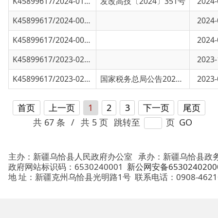
K45899617/2023-02526
国家税务总局乌恰县税务局政府信息公开
2023-10-20
K45899617/2023-02055
国家税务总局关于发布《涉税专业服务基本准
国家税务总局公告2023年第16号
2023-09-20
首页
上一页
1
2
3
下一页
尾页
共 67 条
/
共 5 页
跳转至
页
GO
主办：新疆乌恰县人民政府办公室
承办：新疆乌恰县政务服务和
政府网站标识码：6530240001
新公网安备65302402000101号
地 址：新疆克州乌恰县光明路1号
联系电话：0908-4621030
法