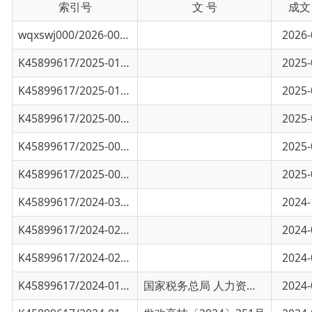
K45899617/2025-01875
乌恰县税务局：以税赋能 助力矿山企业提“智.
2025-07-11
K45899617/2025-01874
乌恰县税务局：开业即服务 护航零距离
2025-07-11
K45899617/2025-00099
国家税务总局关于推广应用全面数字化电子发
2025-01-13
K45899617/2025-00098
财政部 税务总局关于在全国范围实施个人养老
2025-01-13
K45899617/2025-00097
财政部 税务总局 中央宣传部关于文化体制改.
2025-01-13
K45899617/2024-03101
国务院办公厅关于健全基本医疗保险参保长效
2024-11-05
K45899617/2024-02031
财政部 税务总局关于节能节水、环境保护、安
2024-07-26
K45899617/2024-02030
关于《国家税务总局 工业和信息化部关于发布
2024-06-03
K45899617/2024-01092
国家税务总局 人力资源社会保障部 农业农村.
国家税务总局 人力资源社会保障部 农业农村部 教育部 退役军人事务部公告2024年第4号
2024-04-02
K45899617/2024-01091
国家发展改革委等部门关于做好2024年享受税
发改高技〔2024〕351号
2024-04-02
K45899617/2024-00343
财政部 生态环境部 商务部 海关总署 税务总.
2024-01-10
K45899617/2024-00342
国家税务总局 工业和信息化部关于发布《免征
2024-01-10