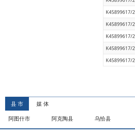
K45899617/202
K45899617/202
K45899617/202
首
县 市
媒 体
阿图什市
阿克陶县
乌恰县
阿合
主办：新疆乌恰县人民政府办公室
承办：新疆乌恰县政
政府网站标识码：6530240001
新公网安备653024020
地 址：新疆克州乌恰县光明路1号
联系电话：0908-462