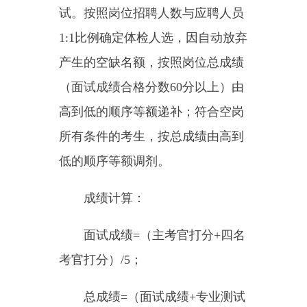
料进行审查。因考察产生的空缺名
额，按照考核总成绩由高到低的顺
序等额递补。
（六）公示及聘用。考察合格
的拟聘用人员，在克州人民政府网
站(http://www.xjkz.gov.cn/)公示7
天。
公示期满无异议人员，由用人
单位电话通知，2025年7月1日至3
日拟聘人员到报考单位报到上岗，
逾期未按时报到者，视为自动放
弃。拟聘人员与用人单位签订《新
疆维吾尔自治区事业单位聘用合同