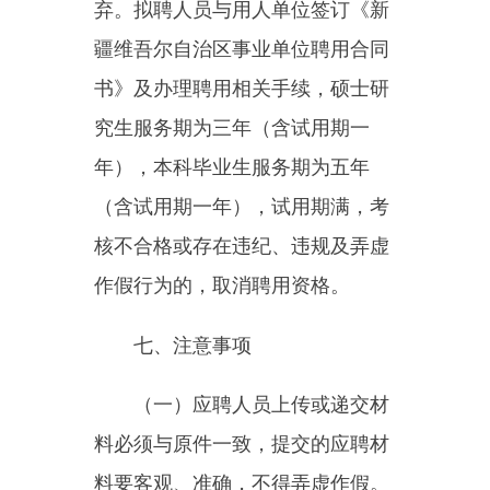
位引进人才考察表
克州人
力资源和社会保障局
2025年4月1日
（此件公开发布）
主办：新疆乌恰县人民政府办公室
承办：新疆乌恰县政务服务和
政府网站标识码：6530240001
新公网安备65302402000101号
地 址：新疆克州乌恰县光明路1号
联系电话：0908-4621030
法