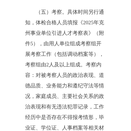
后取消聘用资格。提供电话必须真
实准确，因电话错误联系不上应聘
人员，责任自负。
（二）本《公告》确定的时
间、地点等，因特殊情况发生变化
的，以克州人民政府网站
(http://www.xjkz.gov.cn/)另行发布
的通知为准。咨询电话为上班时间
10:00至14:00，16:00至19:30。
政策咨询电话：0908-4222969
技术支持电话：022-58703000
转85538、85514