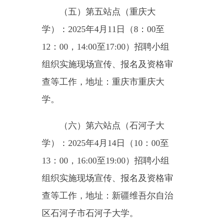
（https://kezhou2025.zhaopin.com）
并填写个人信息，上传相关证明材
料扫描件，2025年应届毕业生上传
学校出具证明及学籍在线验证报
告。2025年4月15日10:00至19:00未
通过资格审查应聘人员可以线上改
报岗位。应聘人员须严格按照发布
的岗位条件及要求报名，每人仅限
填报1个岗位，凡不符合岗位条件
或有弄虚作假的，取消资格，责任
自负。
应聘人员需提供材料：《2025
年克州事业单位引进人才报名表》