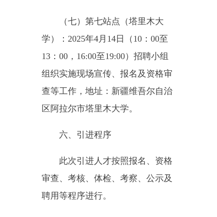
（附件3）（应聘人员下载及打
印）、有效身份证、毕业证及学位
证（应届毕业生学校出具证明及学
籍在线验证报告）、个人简历、岗
位其他要求等相关材料；同时还需
提供相应学历、学位验证报告：有
效期内的教育部学历证书电子注册
备案表（学信网
http://www.chsi.com.cn自行查询打
印）、学位认证报告（中国学位与
研究生教育信息网
https://www.chinadegrees.cn/cqva/gat
eway.html自行查询打印）。
（二）资格审查。2025年4月8