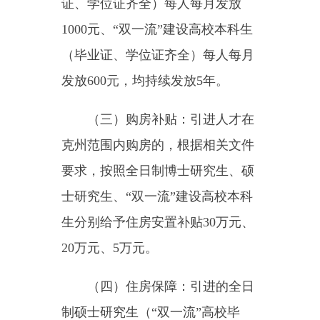
业）或夫妻双方都是全日制硕士研
究生的，可申请入住人才公寓。申
请入住人员家庭（已婚的包括本
人、配偶、子女；未婚的包括本
人、父母）在我州无合适自有住
房，且未在我州享受过其他住房补
贴。
（五）培养支持政策：鼓励引
进人才根据《克州“帕米尔英才”培
养计划管理办法（试行）》申报项
目，给予每人每年最高30万元资助
经费。
（六）首次进疆交通费报销：