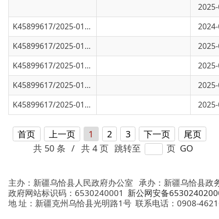
K45899617/2025-01653
新疆维吾尔自治区2025年度面向社会公开考试
2025-06-24
K45899617/2025-01652
新疆维吾尔自治区2025年上半年面向社会公开
2025-06-20
K45899617/2025-01624
新疆维吾尔自治区面向社会公开考试录用公务
2025-06-18
首页
上一页
1
2
3
下一页
尾页
共 50 条
/
共 4 页
跳转至
页
GO
主办：新疆乌恰县人民政府办公室
承办：新疆乌恰县政务服务和
政府网站标识码：6530240001
新公网安备65302402000101号
地 址：新疆克州乌恰县光明路1号
联系电话：0908-4621030
法