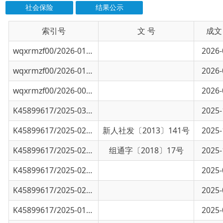
索引号
信息标题
文 号
成文日期
wqxrmzf00/2026-01116
2026年乌恰县招募“三支一扶”高校毕业生面.
2026-08-03
wqxrmzf00/2026-01059
2026年乌恰县高校毕业生“三支一扶”计划招.
2026-07-24
wqxrmzf00/2026-00274
2026年克州事业单位面向高校毕业生人才引进
2026-04-18
K45899617/2025-03182
2025年秋季克州事业单位面向高校毕业生引才
2025-12-09
K45899617/2025-02782
新疆维吾尔自治区企事业单位2025年秋季面向
新人社发〔2013〕141号
2025-10-20
K45899617/2025-02780
新疆维吾尔自治区和新疆生产建设兵团2026年
组通字〔2018〕17号
2025-10-20
K45899617/2025-02779
关于2025年度克州州直机关公开遴选公务员、
2025-09-29
K45899617/2025-02430
新疆维吾尔自治区2025年下半年面向社会公开
2025-09-05
K45899617/2025-01881
新疆维吾尔自治区2025年度面向社会公开考试
2025-07-11
2025年克州高校毕业生“三支一扶”计划招募.
2025-07-07
K45899617/2025-01762
新疆维吾尔自治区2025年度面向社会公开考试
2024-06-30
K45899617/2025-01654
2025年克州事业单位面向高校引进人才拟聘用
2025-06-23