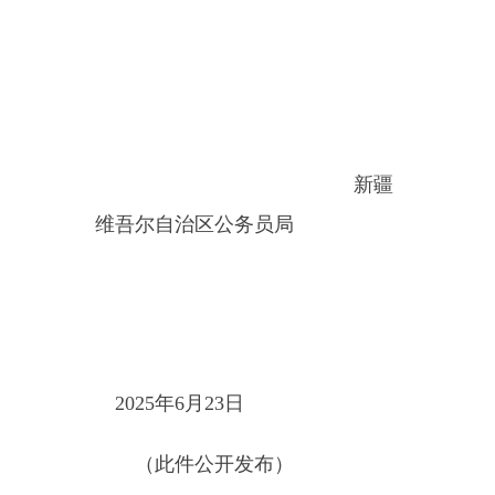
2025年6月23日
（此件公开发布）
主办：新疆乌恰县人民政府办公室
承办：新疆乌恰县政务服务和
政府网站标识码：6530240001
新公网安备65302402000101号
地 址：新疆克州乌恰县光明路1号
联系电话：0908-4621030
法