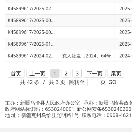
K45899617/2025-01221
乌恰县人力资源和社会保障局2024年度法治政
2025-03-25
K45899617/2024-02786
关于批准徐启友等30名同志取得初、中、高级
克人社发〔2024〕64号
2024-09-23
首页
上一页
1
2
3
下一页
尾页
共 42 条
/
共 3 页
跳转至
页
GO
主办：新疆乌恰县人民政府办公室
承办：新疆乌恰县政务服务和
政府网站标识码：6530240001
新公网安备65302402000101号
地 址：新疆克州乌恰县光明路1号
联系电话：0908-4621030
法