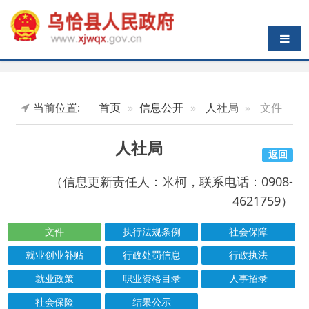
导航切换
当前位置:
首页
信息公开
人社局
文件
人社局
返回
（信息更新责任人：米柯，联系电话：0908-
4621759）
文件
执行法规条例
社会保障
就业创业补贴
行政处罚信息
行政执法
就业政策
职业资格目录
人事招录
社会保险
结果公示
索引号
信息标题
文 号
成文日期