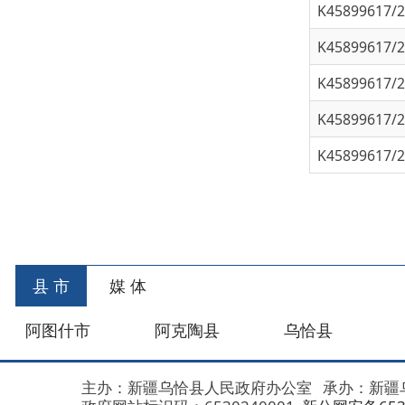
K45899617/202
K45899617/202
首
县 市
媒 体
阿图什市
阿克陶县
乌恰县
阿合
主办：新疆乌恰县人民政府办公室
承办：新疆乌恰县政
政府网站标识码：6530240001
新公网安备653024020
地 址：新疆克州乌恰县光明路1号
联系电话：0908-462