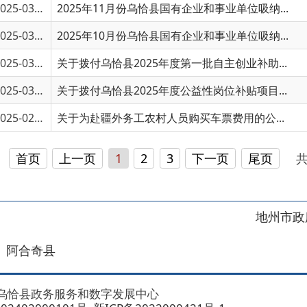
5-03010
关于拨付乌恰县2025年度公益性岗位补贴项目...
5-02974
关于为赴疆外务工农村人员购买车票费用的公...
页
上一页
1
2
3
下一页
尾页
共 88 条
/
共 6
地州市政府
区政府
奇县
务服务和数字发展中心
00101号
新ICP备2022000421号-1
1030
法律声明
关于我们
网站地图