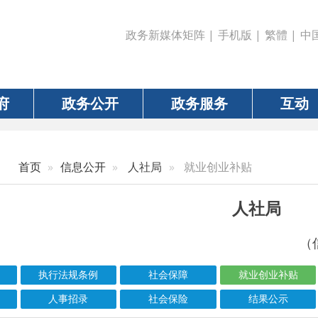
政务新媒体矩阵
|
手机版
|
繁體
|
中国政府网
|
新疆
政务公开
政务服务
互动
数据
信息公开
人社局
就业创业补贴
人社局
（信息更新责任人：
执行法规条例
社会保障
就业创业补贴
行政处罚信息
人事招录
社会保险
结果公示
信息标题
文 