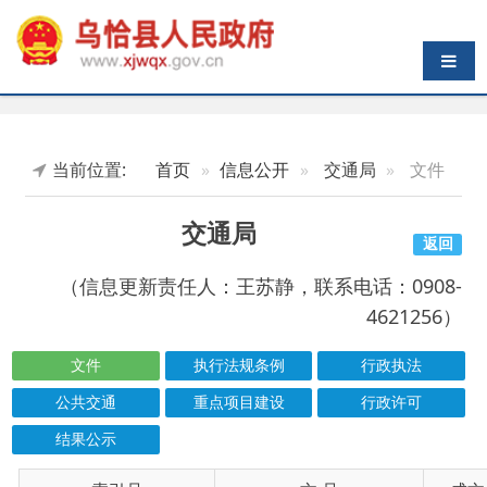
导航切换
当前位置:
首页
信息公开
交通局
文件
交通局
返回
（信息更新责任人：王苏静，联系电话：0908-
4621256）
文件
执行法规条例
行政执法
公共交通
重点项目建设
行政许可
结果公示
索引号
信息标题
文 号
成文日期
wqxrmzf00/2026-00884
乌恰县交通运输局2026年度涉企执法检查
2026-03-19