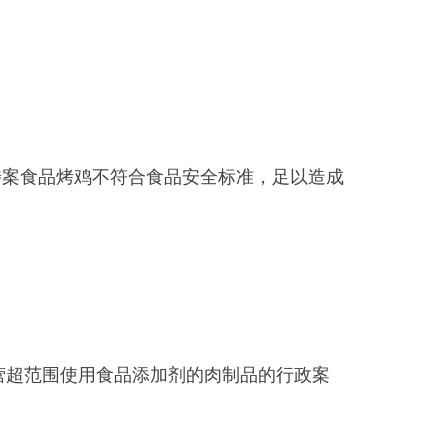
品添加剂的肉制品的行政案
年12月18日移送乌恰县木某某
月15日收到乌恰县人民检察院不
）。我局于2025年7月1日，
实、理由、依据及当事人依法享
列食品、食品添加剂、食品相