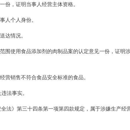
售不符合食品安全标准的食品。
事实。
第三
十四条第一项第四款规定，属于涉嫌生产经营超范围使用食
涉嫌犯罪案件相关文书材料移送乌恰县公安局，乌恰县公安局于2024
处（恰公（森）立案字【2024】661号），我局于2025年4
为给予行政处罚的检察意见书（乌恰县检行刑意【2025】22号
罚告〔2024〕66号），告知当事人本局拟作出行政处罚的事
国食品安全法》第三十四条第一项第四款规定：禁止生产经营下