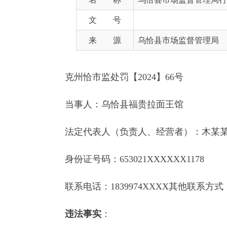
来 源
乌恰县市场监督管理局
克州恰市监处罚【
2024】66号
当事人：
乌恰县福贵
拉面王馆
法定代表人（负责人、经营者）：
木某某
身份证
号码：
653021
XXXXXX
1178
联系电话：
1839974
XXXX
其他联系方式：
违法事实
：
根据《自治区严厉打击肉类产品违法犯罪专项整治
法人员对新疆克州乌恰县平安西路5号-102号门面
瓶（已打开使用），配料表：柠檬黄69.9%，日落黄