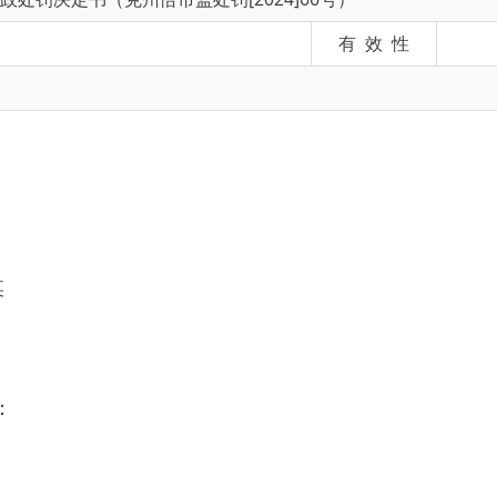
行动实施方案》的文件要求我局执法人员于2024年11月21日
房乌恰县某某拉面王馆进行执法检查，发现该店后堂厨房面板下层摆
0.1%，食用盐30%，净含量为500克（含瓶重），发现使用该着