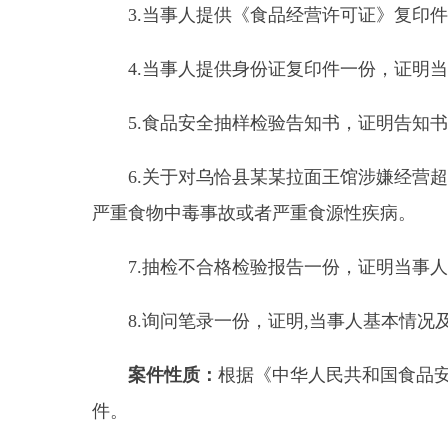
7.抽检不合格检验报告一份
，证明
当事人经营销
8.询问笔录一份，
证明
,
当事人基本情况及违法
案件性质：
根据《中华人民共和国食品安全法》
件。
我局于
2024年12月18日乌恰县某某拉面王馆
涉嫌生产、销售不符合食品安全标准的食品案进行立案查
起诉木某某涉嫌生产、销售不符合食品安全标准的食品行
本局向当事人送达了《行政处罚告知书》（克州恰市监
有的权利。当事人在法定期限内未提出陈述、申辩。
案件定性：当事人的行为违反了
《
中华人民共和
关产品；