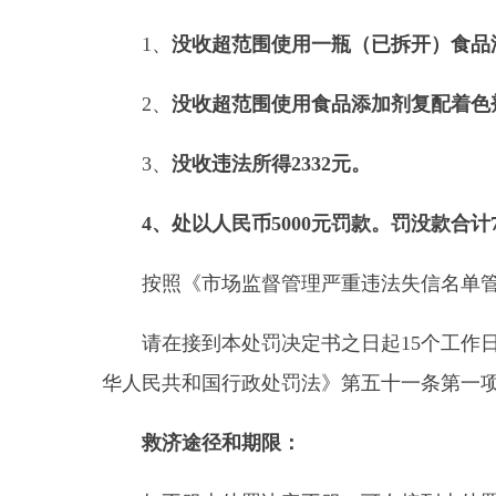
如不服本处罚决定不服，可在接到本处罚决定书
起行政诉讼。申请行政复议或者提行政诉讼期间，行
本文书一式
两
份，
一
份送达，一份归档。
县 市
媒 体
阿图什市
阿克陶县
乌恰县
阿合
主办：新疆乌恰县人民政府办公室
承办：新疆乌恰县政
政府网站标识码：6530240001
新公网安备653024020
地 址：新疆克州乌恰县光明路1号
联系电话：0908-462