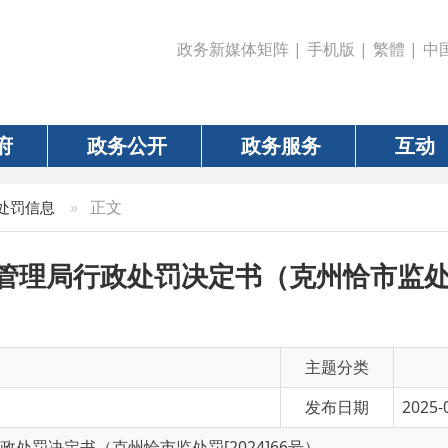
政务新媒体矩阵
|
手机版
|
繁體
|
中国政府网
|
新疆
政务公开
政务服务
互动
数据
»
正文
行政处罚决定书（克州恰市监处罚[2024]
主题分类
发布日期
2025-08-13 11:37
书（克州恰市监处罚[2024]66号）
有 效 性