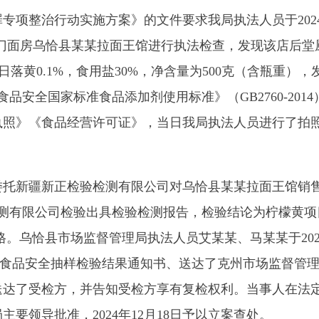
全国家标准食品添加剂使用标准》（GB2760-2014）中，胭脂
食品经营许可证》，当日我局执法人员进行了拍照取证，经请示
托新疆新正检验检测有限公司对乌恰县某某拉面王馆销售的相关烤鸡腿
公司检验出具检验检测报告，检验结论为柠檬黄项目不符合GB2760
恰县市场监督管理局执法人员艾某某、马某某于
2024年
12
月
6
日给
0）和食品安全抽样检验结果通知书、送达了克州市场监督管理局关于对
检方，并告知受检方享有复检权利。
当事人在法定期限内未提出
导批准，
2024年12月18日予以立案查处。
乌恰县某某拉面王馆法人
木
某某
进行了询问，经调查发现该店使
了一桶，进货价
35元一桶
。当事人提供微信付款记录。
024年11月15日购进该复方着色剂配方3柠檬色（柠檬黄），当
每天销售5只烤鸡、8个烤鸡腿，货值金额大概296元，2024年1