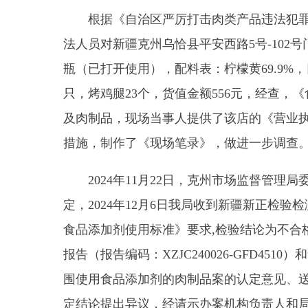
只，烤鸡腿23个，货值金额556元，经查，《食品安
及肉制品，现场当事人提供了该店的《营业执照》《
措施，制作了《现场笔录》，做进一步调查。
2024年11月22日，克州市场监督管理局委
定，2024年12月6日我局收到新疆新正检验检测有限
食品添加剂使用标准》
要求
,检验结论为不合格
。乌
报告（报告编码：
XZJC240026-GFD451
围使用食品添加剂的肉制品案的认定意见、送达了受
定结论提出异议
，经请示办案机构负责人和局主要领
2024年12月18日我局执法人员
艾某某、马某某
对
色是从乌恰县金鑫市场院内陈姐调料店购进的，购进
经调查该店使用的
复方着色剂配方
3柠檬色于2
售，销售价格是烤鸡40元一只、烤鸡腿12元一个，平均