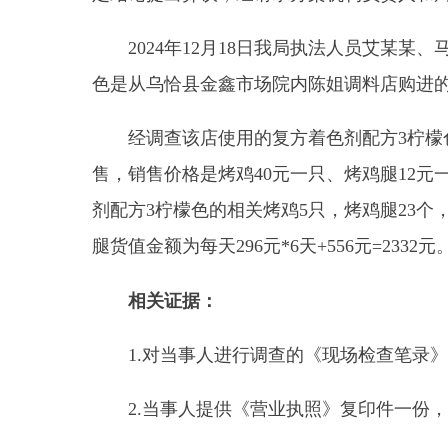
剂配方3柠檬色的相关烤鸡5只，烤鸡腿23个，货值金额
腿货值金额为每天296元*6天+556元=2332元。
相关证据：
1.
对当事人进行调查的《现场检查笔录》
一
份，
2.
当事人提供《营业执照》复印件一份
，证明
当
3.
当事人提供《食品经营许可证》复印件一份
，
4
.
当事人提供身份证复印件一份
，证明
当事人个
5.食品安全抽样检验告知书，
证明
告知书送达情
6
.关于对
乌恰县某某拉面王馆
涉嫌经营超范围使
严重食物中毒事故或者严重食源性疾病
。