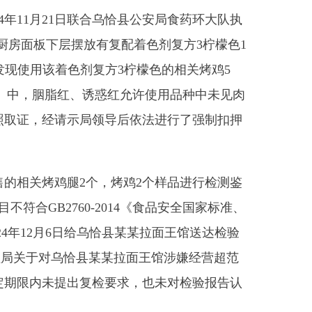
红、诱惑红允许使用品种中未见肉
局领导后依法进行了强制扣押
2个，烤鸡2个样品进行检测鉴
-2014《食品安全国家标准、
乌恰县某某拉面王馆
送达检验
乌恰县某某拉面王馆涉嫌经营超范
复检要求，也未对检验报告认
用的该复方着色剂配方
3
柠檬
天开始使用制作烤鸡和烤鸡腿销
1月21日我店使用该复方着色