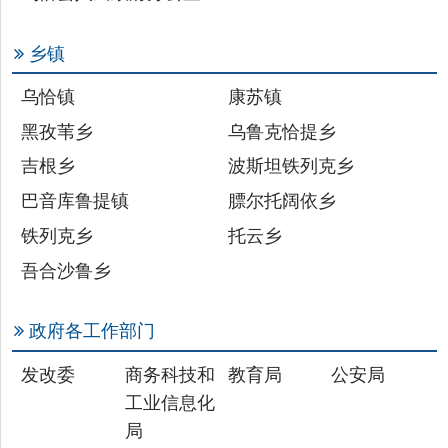
乌恰镇
康苏镇
黑孜苇乡
乌鲁克恰提乡
吉根乡
波斯坦铁列克乡
巴音库鲁提镇
膘尔托阔依乡
铁列克乡
托云乡
吾合沙鲁乡
政府各工作部门
发改委
商务科技和
教育局
公安局
工业信息化
局
民政局
财政局
司法局
人社局
自然资源局
住建局
交通局
水利局
农业农村局
文旅局
审计局
应急管理局