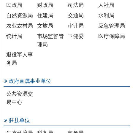
统计局
市场监督管
卫健委
医疗保障局
理局
退役军人事
务局
政府直属事业单位
公共资源交
易中心
驻县单位
生态环境局
税务局
气象局
主办：新疆乌恰县人民政府办公室
承办：新疆乌恰县政务服务和
政府网站标识码：6530240001
新公网安备65302402000101号
地 址：新疆克州乌恰县光明路1号
联系电话：0908-4621030
法