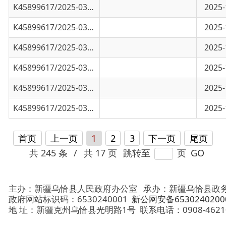
K45899617/2025-03122
乌恰县市场监督管理局“你点我检”食品安全..
2025-11-27
K45899617/2025-03121
乌恰县市场监督管理局开展过期食品专项治理
2025-11-27
K45899617/2025-03087
关于开展过期食品整治的通告
2025-11-19
首页
上一页
1
2
3
下一页
尾页
共 245 条
/
共 17 页
跳转至
页
GO
主办：新疆乌恰县人民政府办公室
承办：新疆乌恰县政务服务和
政府网站标识码：6530240001
新公网安备65302402000101号
地 址：新疆克州乌恰县光明路1号
联系电话：0908-4621030
法