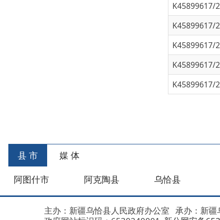
K45899617/202
K45899617/202
首页
县 市
媒 体
阿图什市
阿克陶县
乌恰县
阿合
主办：新疆乌恰县人民政府办公室
承办：新疆乌恰县政
政府网站标识码：6530240001
新公网安备653024020
地 址：新疆克州乌恰县光明路1号
联系电话：0908-462