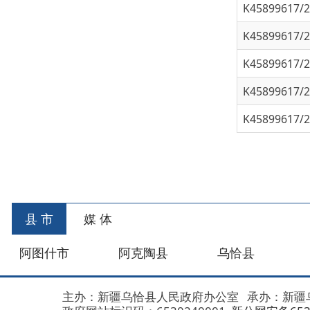
K45899617/202
K45899617/202
首
县 市
媒 体
阿图什市
阿克陶县
乌恰县
阿合
主办：新疆乌恰县人民政府办公室
承办：新疆乌恰县政
政府网站标识码：6530240001
新公网安备653024020
地 址：新疆克州乌恰县光明路1号
联系电话：0908-462