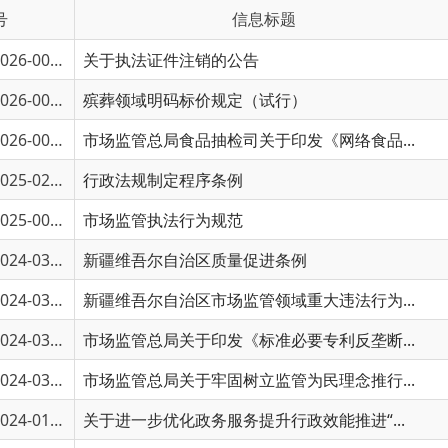
6-00998
关于执法证件注销的公告
6-00645
殡葬领域明码标价规定（试行）
6-00088
市场监管总局食品抽检司关于印发《网络食品...
5-02229
行政法规制定程序条例
5-00402
市场监管执法行为规范
4-03448
新疆维吾尔自治区质量促进条例
4-03446
新疆维吾尔自治区市场监管领域重大违法行为...
新市监规〔20
4-03274
市场监管总局关于印发《标准必要专利反垄断...
4-03273
市场监管总局关于牢固树立监管为民理念推行...
4-01663
关于进一步优化政务服务提升行政效能推进“...
4-00711
国家市场监督管理总局令第84号
4-00584
乌恰县市场监督管理局2024年春节消费安全提...
4-00166
乌恰县市场监督管理局关于餐饮经营单位消毒...