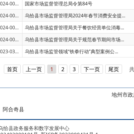
4-00164
乌恰县市场监督管理局关于规范春节期间市场...
3-03115
乌恰县市场监管领域“铁拳行动”典型案例公...
页
上一页
1
2
3
下一页
尾页
共 76 条
/
共 6
地州市政府
区政府
奇县
务服务和数字发展中心
00101号
新ICP备2022000421号-1
1030
法律声明
关于我们
网站地图