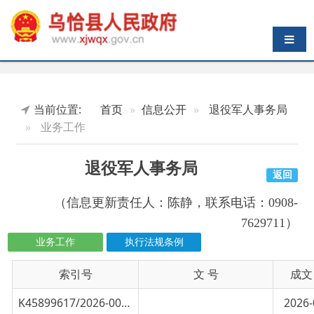
导航切换
当前位置:
首页
信息公开
退役军人事务局
业务工作
退役军人事务局
返回
（信息更新责任人：陈静，联系电话：0908-
7629711）
业务工作
执行法规条例
索引号
信息标题
文 号
成文日期
K45899617/2026-00722
乌恰县举办2026年春季返乡退役老兵适应性培
2026-03-25
K45899617/2025-03186
乌恰县开展全民国防教育月和“9·30”烈士纪..
2025-12-10