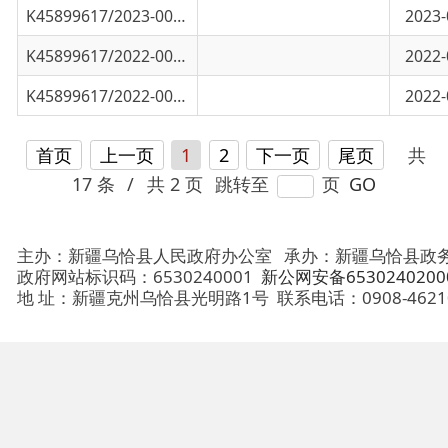
首页
上一页
1
2
下一页
尾页
共
17 条
/
共 2 页
跳转至
页
GO
主办：新疆乌恰县人民政府办公室
承办：新疆乌恰县政务服务和
政府网站标识码：6530240001
新公网安备65302402000101号
地 址：新疆克州乌恰县光明路1号
联系电话：0908-4621030
法