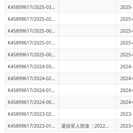
K45899617/2025-02324
乌恰县退役军人事务局举办退役军人服务站站
2025-08-15
K45899617/2025-00925
乌恰县开展赓续·2025·清明祭英烈活动
2025-04-07
K45899617/2025-01242
乌恰县退役军人事务局2024年法治政府建设工
2025-03-13
K45899617/2025-00238
送喜报进家门 共享光荣和喜悦
2025-01-22
K45899617/2024-03350
乌恰县退役军人积极参加金秋招聘月专场招聘
2024-11-27
K45899617/2024-02516
乌恰县举办“学思践悟强能力 满腔热忱优服务.
2024-09-11
K45899617/2024-01595
政策解读+实地参观，这场见学培训干货足
2024-06-06
K45899617/2024-00475
乌恰县退役军人事务局2023年政府信息公开工
2024-01-20
K45899617/2023-02561
乌恰县退役军人事务局政府信息公开指南
2023-11-06
K45899617/2023-01356
逐月领取退役金退役军人服务管理规定
退役军人部发〔2022〕43号
2023-06-06
K45899617/2023-00542
新疆退役军人，请关注退役军人就业创业服务
2023-03-16
K45899617/2022-00485
关于加强退役军人事务信息化建设的指导
2022-09-01
K45899617/2022-00484
中共中央办公厅、国务院办公厅、中央军委办
2022-09-01