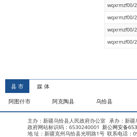
wqxrmzf00/202
首页
县 市
媒 体
阿图什市
阿克陶县
乌恰县
阿合
主办：新疆乌恰县人民政府办公室
承办：新疆乌恰县政
政府网站标识码：6530240001
新公网安备653024020
地 址：新疆克州乌恰县光明路1号
联系电话：0908-462