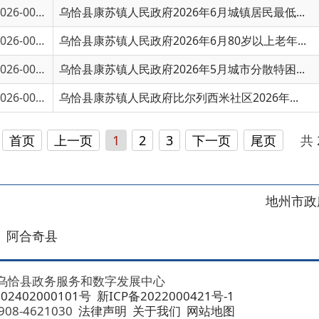
6-00441
乌恰县康苏镇人民政府比尔列西米社区2026年...
上一页
1
2
3
下一页
尾页
共 275 条
/
共 1
地州市政府
区政府
奇县
务服务和数字发展中心
00101号
新ICP备2022000421号-1
1030
法律声明
关于我们
网站地图