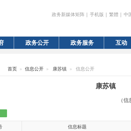
政务新媒体矩阵
|
手机版
|
繁體
|
中国政府网
|
新疆
政务公开
政务服务
互动
数据
信息公开
康苏镇
信息公开
康苏镇
（信息更新责任人：毛
信息标题
文 
6-00909
乌恰县康苏镇人民政府2026年7月重度残疾人护...