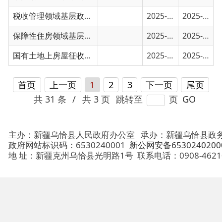
首页
上一页
1
2
3
下一页
尾页
共 31 条
/
共 3 页
跳转至
页
GO
主办：新疆乌恰县人民政府办公室
承办：新疆乌恰县政务服务和
政府网站标识码：6530240001
新公网安备65302402000101号
地 址：新疆克州乌恰县光明路1号
联系电话：0908-4621030
法