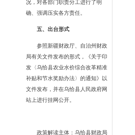
日常解读人：郭北娜
联系电话：0908-4623075
在线咨询渠道平台：无
线下咨询窗口：乌恰县财政局
办公室（
新疆克州乌恰县光明路11号
）
财政局办公楼二楼
分享：
原文章
关于印发《乌恰县农业水价综
合改革精准补贴和节水奖励办
法》的通知
主办：新疆乌恰县人民政府办公室
承办：新疆乌恰县政务服务和
政府网站标识码：6530240001
新公网安备65302402000101号