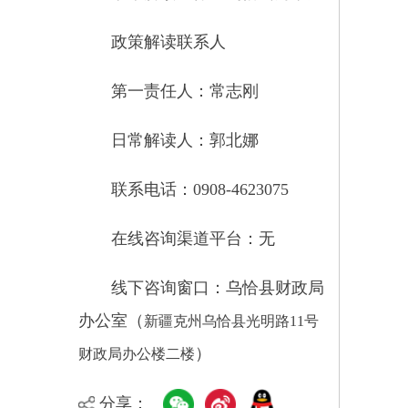
地 址：新疆克州乌恰县光明路1号
联系电话：0908-4621030
法