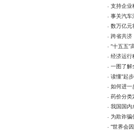
数万亿元将投向
跨省共济，让医保
“十五五”高质量
经济运行稳中有
一图了解全国防
读懂“起步有力”
如何进一步引导
药价分类定 让
我国国内成品油价
为欺诈骗保“划
“世界会因中国的
起步有力 开局良
补贴、新职业、“
《乌恰县2026
首页