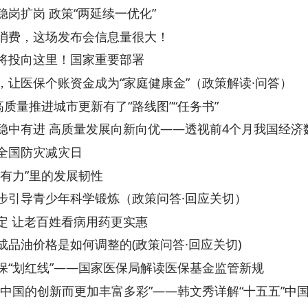
这里！国家重要部署
个账资金成为“家庭健康金”（政策解读·问答）
推进城市更新有了“路线图”“任务书”
进 高质量发展向新向优——透视前4个月我国经济数据
灾减灾日
里的发展韧性
青少年科学锻炼（政策问答·回应关切）
老百姓看病用药更实惠
格是如何调整的(政策问答·回应关切)
红线”——国家医保局解读医保基金监管新规
创新而更加丰富多彩”——韩文秀详解“十五五”中国发展新看点
好——透视2026年中国经济开年表现
校园餐”……五部门回应民生热点！
年民生实事工作方案》政策解读
上一页
1
2
3
下一页
尾页
共 386 条
/
共 