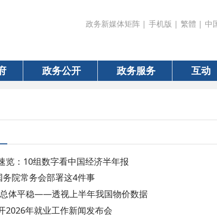
政务新媒体矩阵
|
手机版
|
繁體
|
中国政府网
|
新疆
政务公开
政务服务
互动
数据
10组数字看中国经济半年报
常务会部署这4件事
平稳——透视上半年我国物价数据
6年就业工作新闻发布会
 政策“两延续一优化”
这场发布会信息量很大！