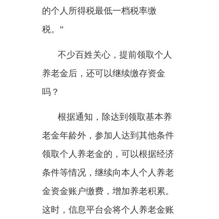
户重新变更为缴存状态。
据了解，各地人力资源社会保
障部门将按要求完成与信息平台的
对接，做好领取个人养老金的管理
工作，加强与医保、民政等部门的
信息共享，充分利用可获取的跨业
务、跨层级数据，优化经办系统功
能，为参加人领取个人养老金提供
便捷服务。
分享：
主办：新疆乌恰县人民政府办公室
承办：新疆乌恰县政务服务和
政府网站标识码：6530240001
新公网安备65302402000101号
地 址：新疆克州乌恰县光明路1号
联系电话：0908-4621030
法