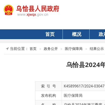
首页
概况
政府
当前位置：
»
正
首页
»
政务公开
»
医疗保障局
»
结果公示
乌恰县2024年第
索 引 号
K45899617/2024-03047
发布机构
医疗保障局
名 称
乌恰县2024年第三季度（7-9
文 号