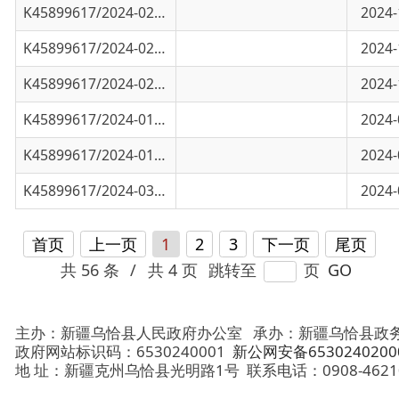
K45899617/2024-01846
黑孜苇乡康什维尔村废水
2024-07-08
K45899617/2024-01845
阿依尕尔特村废水检测报告
2024-07-08
K45899617/2024-03167
乌恰县2024年第二季度企业自行监测完成
2024-07-08
首页
上一页
1
2
3
下一页
尾页
共 56 条
/
共 4 页
跳转至
页
GO
主办：新疆乌恰县人民政府办公室
承办：新疆乌恰县政务服务和
政府网站标识码：6530240001
新公网安备65302402000101号
地 址：新疆克州乌恰县光明路1号
联系电话：0908-4621030
法