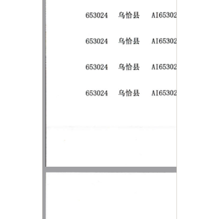
主办：新疆乌恰县人民政府办公室
承办：新疆乌恰县政务服务和
政府网站标识码：6530240001
新公网安备65302402000101号
地 址：新疆克州乌恰县光明路1号
联系电话：0908-4621030
法