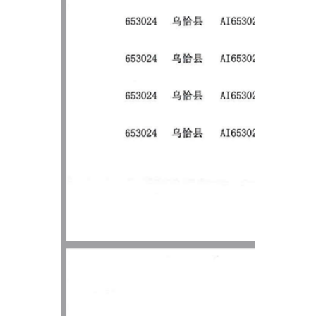
主办：新疆乌恰县人民政府办公室
承办：新疆乌恰县政务服务和
政府网站标识码：6530240001
新公网安备65302402000101号
地 址：新疆克州乌恰县光明路1号
联系电话：0908-4621030
法